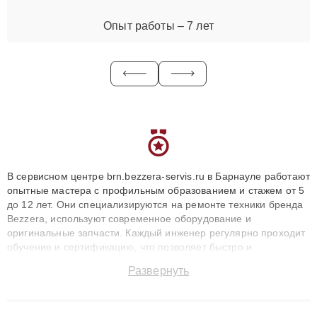
Опыт работы – 7 лет
В сервисном центре brn.bezzera-servis.ru в Барнауле работают
опытные мастера с профильным образованием и стажем от 5
до 12 лет. Они специализируются на ремонте техники бренда
Bezzera, используют современное оборудование и
оригинальные запчасти. Каждый инженер регулярно проходит
обучение и сертификацию, что позволяет быстро и
точноdiagnostikировать поломки и восстанавливать технику с
Развернуть
сохранением гарантии до 3 лет. Наши мастера решают
сложные случаи: от замены матриц и материнских плат до
ремонта после залития и восстановления данных. Благодаря