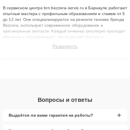
В сервисном центре brn.bezzera-servis.ru в Барнауле работают
опытные мастера с профильным образованием и стажем от 5
до 12 лет. Они специализируются на ремонте техники бренда
Bezzera, используют современное оборудование и
оригинальные запчасти. Каждый инженер регулярно проходит
обучение и сертификацию, что позволяет быстро и
точноdiagnostikировать поломки и восстанавливать технику с
Развернуть
сохранением гарантии до 3 лет. Наши мастера решают
сложные случаи: от замены матриц и материнских плат до
ремонта после залития и восстановления данных. Благодаря
высокой квалификации и ответственному подходу клиенты
получают быстрый, качественный ремонт и понятные
объяснения по результатам диагностики.
Вопросы и ответы
+
Выдаётся ли вами гарантия на работы?